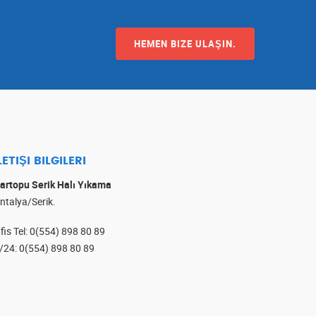
HEMEN BIZE ULAŞIN.
LETIŞI BILGILERI
artopu Serik Halı Yıkama
ntalya/Serik.
fis Tel
:
0(554) 898 80 89
/24
:
0(554) 898 80 89