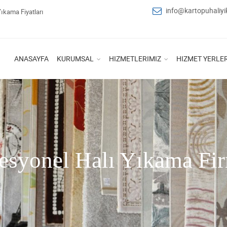
info@kartopuhaliy
Yıkama Fiyatları
ANASAYFA
KURUMSAL
HIZMETLERIMIZ
HIZMET YERLER
esyonel Halı Yıkama Fi