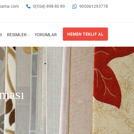
ikama.com
0(554) 898 80 89
905061293778
HEMEN TEKLIF AL
I
RESIMLER
YORUMLAR
rması