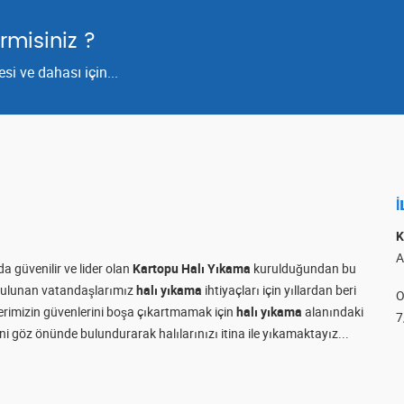
rmisiniz ?
i ve dahası için...
İ
K
A
a güvenilir ve lider olan
Kartopu Halı Yıkama
kurulduğundan bu
e bulunan vatandaşlarımız
halı yıkama
ihtiyaçları için yıllardan beri
O
rilerimizin güvenlerini boşa çıkartmamak için
halı yıkama
alanındaki
7
i göz önünde bulundurarak halılarınızı itina ile yıkamaktayız...