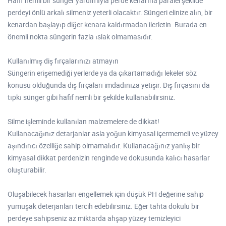
Hafif nemli bir sünger yardımıyla perde kenarına paralel şekilde
perdeyi önlü arkalı silmeniz yeterli olacaktır. Süngeri elinize alın, bir
kenardan başlayıp diğer kenara kaldırmadan ilerletin. Burada en
önemli nokta süngerin fazla ıslak olmamasıdır.
Kullanılmış diş fırçalarınızı atmayın
Süngerin erişemediği yerlerde ya da çıkartamadığı lekeler söz
konusu olduğunda diş fırçaları imdadınıza yetişir. Diş fırçasını da
tıpkı sünger gibi hafif nemli bir şekilde kullanabilirsiniz.
Silme işleminde kullanılan malzemelere de dikkat!
Kullanacağınız detarjanlar asla yoğun kimyasal içermemeli ve yüzey
aşındırıcı özelliğe sahip olmamalıdır. Kullanacağınız yanlış bir
kimyasal dikkat perdenizin renginde ve dokusunda kalıcı hasarlar
oluşturabilir.
Oluşabilecek hasarları engellemek için düşük PH değerine sahip
yumuşak deterjanları tercih edebilirsiniz. Eğer tahta dokulu bir
perdeye sahipseniz az miktarda ahşap yüzey temizleyici