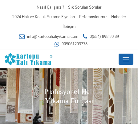
Nasıl Çalışırız ?
Sık Sorulan Sorular
2024 Halı ve Koltuk Yıkama Fiyatları
Referanslarımız
Haberler
İletişim
info@kartopuhaliyikama.com
0(554) 898 80 89
905061293778
Menu
Profesyonel Halı
Yıkama Firması