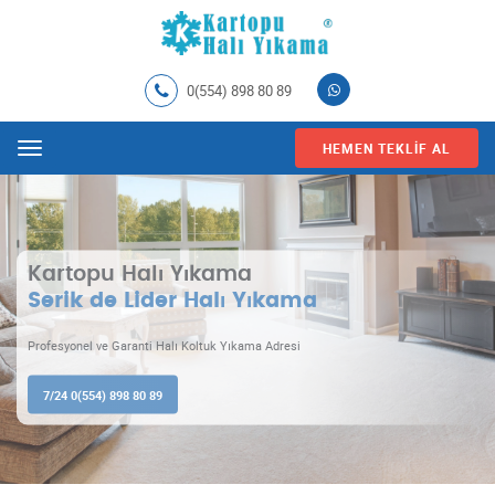
0(554) 898 80 89
HEMEN TEKLIF AL
Menu
Kartopu Halı Yıkama !
İşimizi severek yapıyoruz.
Serik de garantili halı yıkama ve temizlemenin doğru adresi.
7/24 0(554) 898 80 89