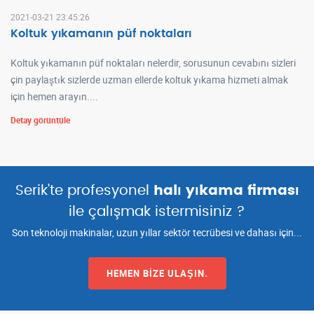
2021-03-21 23:45:26
Koltuk yıkamanın püf noktaları
Koltuk yıkamanın püf noktaları nelerdir, sorusunun cevabını sizleri
çin paylaştık sizlerde uzman ellerde koltuk yıkama hizmeti almak
için hemen arayın....
Detay görüntüle
Serik'te profesyonel
halı yıkama firması
ile çalışmak istermisiniz ?
Son teknoloji makinalar, uzun yıllar sektör tecrübesi ve dahası için...
HEMEN BIZE ULAŞIN.