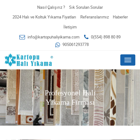
Nasıl Çalışırız ?
Sık Sorulan Sorular
2024 Halı ve Koltuk Yıkama Fiyatları
Referanslarımız
Haberler
İletişim
info@kartopuhaliyikama.com
0(554) 898 80 89
905061293778
Menu
Profesyonel Halı
Yıkama Firması