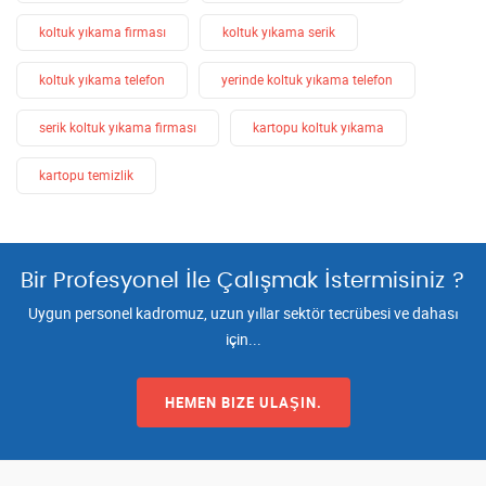
koltuk yıkama firması
koltuk yıkama serik
koltuk yıkama telefon
yerinde koltuk yıkama telefon
serik koltuk yıkama firması
kartopu koltuk yıkama
kartopu temizlik
Bir Profesyonel İle Çalışmak İstermisiniz ?
Uygun personel kadromuz, uzun yıllar sektör tecrübesi ve dahası
için...
HEMEN BIZE ULAŞIN.