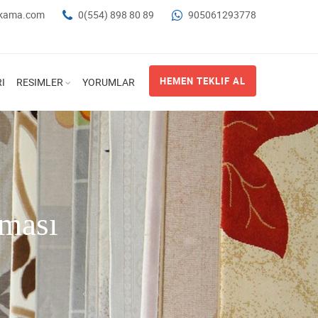
ikama.com
0(554) 898 80 89
905061293778
HEMEN TEKLIF AL
I
RESIMLER
YORUMLAR
rması