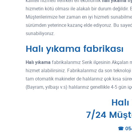
kaliteli hizmeti verirken en ekonomik
halı yıkama fiy
hizmetin kötü olması ile alakalı bir durum değildir
Müşterilerimize her zaman en iyi hizmeti sunabilmek 
sürümden yeterince kazanç elde ediyoruz. Bu sayed
sunabiliyoruz.
Halı yıkama fabrikası
Halı yıkama
fabrikalarımız Serik ilçesinin Akçalan
hizmet alabilirsiniz. Fabrikalarımız da son teknoloji
tam otomatik makineler de halılarınız çok kısa sü
(Bayram, yılbaşı v.s) halılarınız genellikle 4-5 gün i
Halı
7/24 Müşt
☎ 054