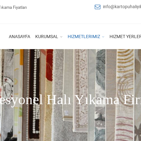
info@kartopuhaliy
Yıkama Fiyatları
ANASAYFA
KURUMSAL
HIZMETLERIMIZ
HIZMET YERLER
esyonel Halı Yıkama Fi