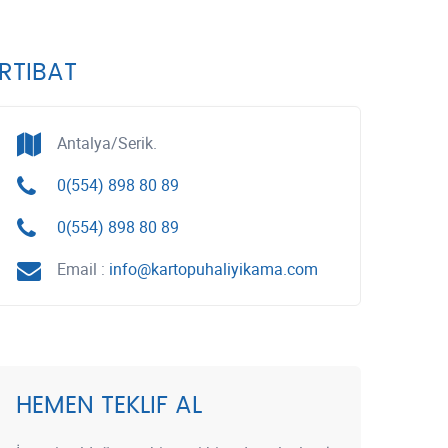
İRTIBAT
Antalya/Serik.
0(554) 898 80 89
0(554) 898 80 89
Email :
info@kartopuhaliyikama.com
HEMEN TEKLIF AL