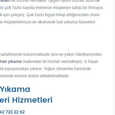
atları
ile hizmet vermektir. Uygun fiyatlı hizmet sunmak
. Biz çok fazla sayıda memnun müşteriye sahip bir firmayız.
için çalışırız. Çok fazla kişiye hitap ettiğimizden ötürü
e müşterilerimize en ekonomik halı yıkama hizmetini
 mahallesinde bulunmaktadır size en yakın fabrikamızdan
halı yıkama
makineleri ile hizmet vermekteyiz. 6 fırçalı
rede yıpranmadan yıkanır. Yoğun dönemler haricinde
çerisinde evinize teslim edilebilmektedir.
 Yıkama
eri Hizmetleri
2 722 22 62