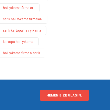
halı yıkama firmaları
serik halı yıkama firmaları
serik kartopu halı yıkama
kartopu halı yıkama
halı yıkama firması serik
HEMEN BIZE ULAŞIN.