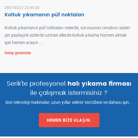
2021-03-21 23:45:26
Koltuk yıkamanın püf noktaları
Koltuk yıkamanın püf noktaları nelerdir, sorusunun cevabını sizleri
çin paylaştık sizlerde uzman ellerde koltuk yıkama hizmeti almak
için hemen arayın....
Detay görüntüle
Serik'te profesyonel
halı yıkama firması
ile çalışmak istermisiniz ?
Son teknoloji makinalar, uzun yıllar sektör tecrübesi ve dahası için...
HEMEN BIZE ULAŞIN.