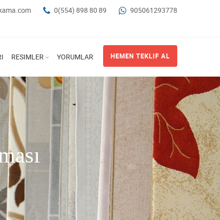
ikama.com
0(554) 898 80 89
905061293778
HEMEN TEKLIF AL
I
RESIMLER
YORUMLAR
rması