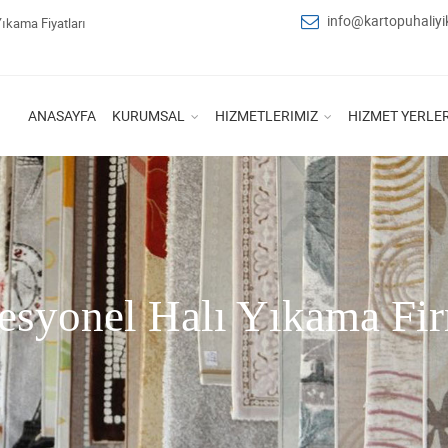
info@kartopuhaliy
Yıkama Fiyatları
ANASAYFA
KURUMSAL
HIZMETLERIMIZ
HIZMET YERLER
esyonel Halı Yıkama Fi