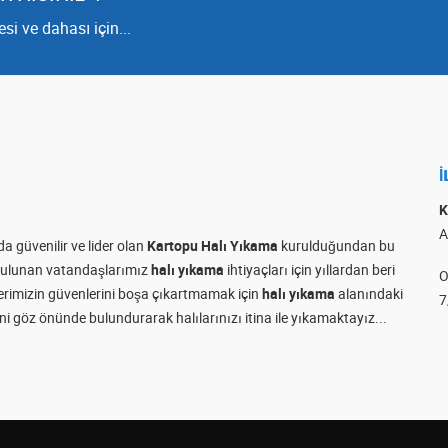
i ve dahası için...
İ
K
A
a güvenilir ve lider olan
Kartopu Halı Yıkama
kurulduğundan bu
e bulunan vatandaşlarımız
halı yıkama
ihtiyaçları için yıllardan beri
O
rilerimizin güvenlerini boşa çıkartmamak için
halı yıkama
alanındaki
7
i göz önünde bulundurarak halılarınızı itina ile yıkamaktayız...