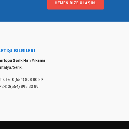
HEMEN BIZE ULAŞIN.
LETIŞI BILGILERI
artopu Serik Halı Yıkama
ntalya/Serik.
fis Tel
:
0(554) 898 80 89
/24
:
0(554) 898 80 89